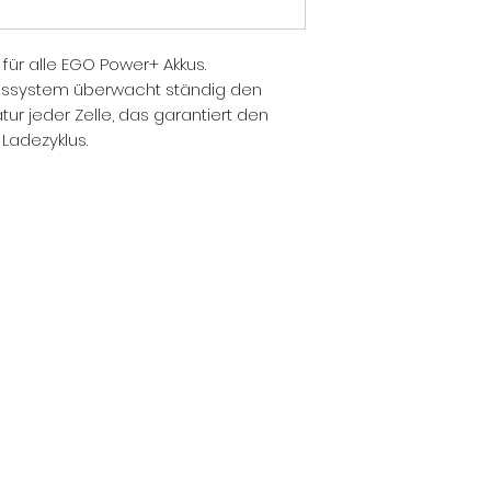
Luftgekühltes L
Überhitzung
für alle EGO Power+ Akkus.
Integrierte Lade
ngssystem überwacht ständig den
Strom in der Bat
r jeder Zelle, das garantiert den
Integrierte LED
 Ladezyklus.
Ihr Akku vollstä
Kompatibel für a
Ladezeiten:
Akku
2.5 Ah
5.0 Ah
7.5 Ah
10.0 Ah
28 Ah