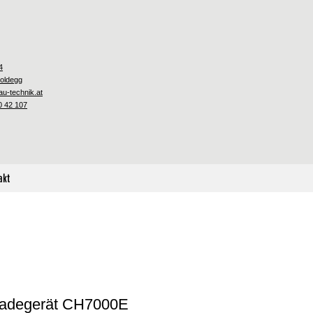
4
oldegg
u-technik.at
0 42 107
akt
ladegerät CH7000E