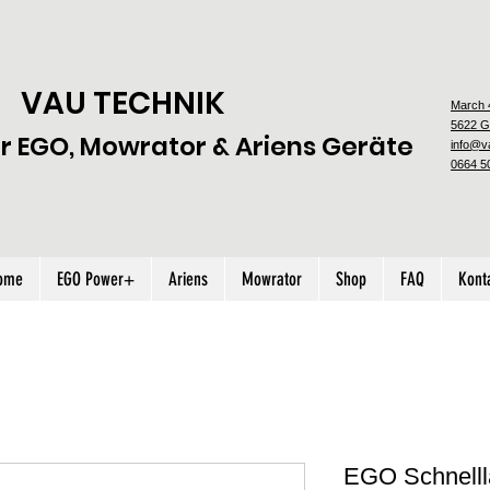
VAU TECHNIK
March 
5622 G
ür EGO, Mowrator & Ariens Geräte
info@va
0664 5
ome
EGO Power+
Ariens
Mowrator
Shop
FAQ
Kont
EGO Schnell