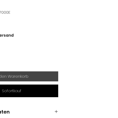
7000E
Versand
 den Warenkorb
Sofortkauf
aten