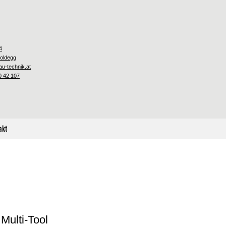
4
oldegg
u-technik.at
0 42 107
akt
ulti-Tool