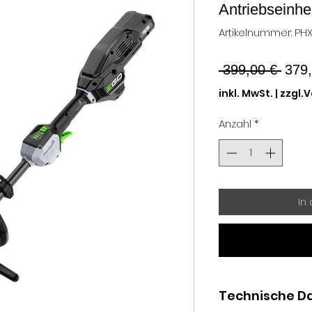
Antriebseinh
Artikelnummer: PH
Stan
 399,00 € 
379,
inkl. MwSt.
|
zzgl.
Anzahl
*
In
Technische D