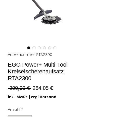
Artikelnummer: RTA2300
EGO Power+ Multi-Tool
Kreiselscherenaufsatz
RTA2300
Standardpreis
Sale-
 299,00 € 
284,05 €
Preis
inkl. MwSt.
|
zzgl.Versand
Anzahl
*