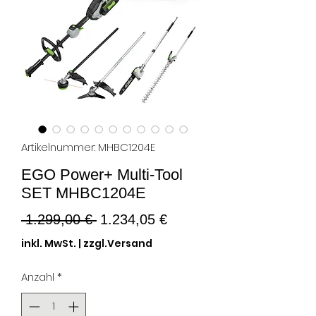
Artikelnummer: MHBC1204E
EGO Power+ Multi-Tool
SET MHBC1204E
Standardpreis
Sale-
 1.299,00 € 
1.234,05 €
Preis
inkl. MwSt.
|
zzgl.Versand
Anzahl
*