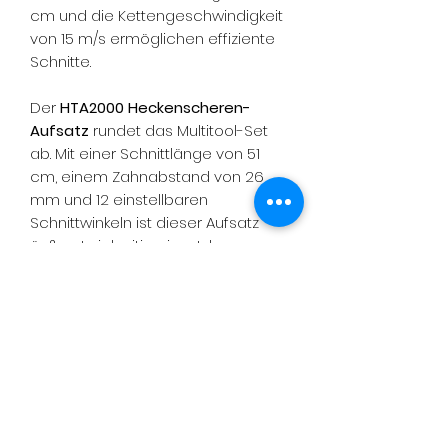
cm und die Kettengeschwindigkeit
von 15 m/s ermöglichen effiziente
Schnitte.
Der
HTA2000 Heckenscheren-
Aufsatz
rundet das Multitool-Set
ab. Mit einer Schnittlänge von 51
cm, einem Zahnabstand von 26
mm und 12 einstellbaren
Schnittwinkeln ist dieser Aufsatz
äußerst vielseitig einsetzbar.
Lieferumfang: EGO Power+ Multi-
Tool MHBC1204E SET bestehend
aus Antriebseinheit PH1420E,
STA1600 Trimmeraufsatz, BCA1200
Freischneider-Aufsatz, PSA1000
Hochentaster-Aufsatz, HTA2000
Heckenscheren-Aufsatz inkl.