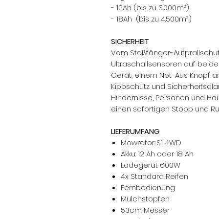
- 12Ah (bis zu 3.000m²)
- 18Ah (bis zu 4.500m²)
SICHERHEIT
Vom Stoßfänger-Aufprallschutz
Ultraschallsensoren auf beid
Gerät, einem Not-Aus Knopf a
Kippschutz und Sicherheitsal
Hindernisse, Personen und Haus
einen sofortigen Stopp und Ru
LIEFERUMFANG
Mowrator S1 4WD
Akku: 12 Ah oder 18 Ah
Ladegerät 600W
4x Standard Reifen
Fernbedienung
Mulchstopfen
53cm Messer