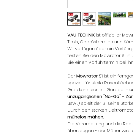
VAU TECHNIK
ist offizieller Mo
Tirols, Oberösterreich und Kärn
Wir verfügen über ein Vorführ
testen Sie den Mowrator S1 i
Sie einen Vorführtermin bei I
Der
Mowrator S1
ist ein ferng
speziell für steile Rasenfläc
Gras konzipiert ist. Gerade in
s
unzugänglichen "No-Go" - Zo
usw. ..) spielt der S1 seine Stär
Durch den starken Elektromoto
mühelos mähen
.
Die Verarbeitung und die Robu
überzeugen - der Mäher wird 