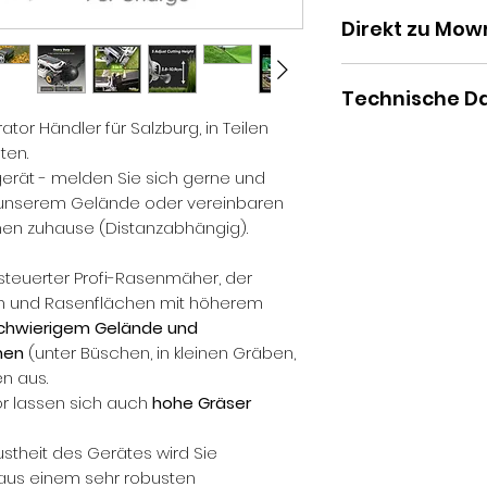
Direkt zu Mow
Mowrator S1 Fern
Technische D
– Mowrator EU
wrator Händler für Salzburg, in Teilen
Mähdeckbreite
ten.
Mähmesserleistu
gerät - melden Sie sich gerne und
Mähmesserdrehz
n unserem Gelände oder vereinbaren
Schnitthöhe: ve
hnen zuhause (Distanzabhängig).
Gewicht: 66kg
Abmessungen Gr
esteuerter Profi-Rasenmäher, der
425mm
hen und Rasenflächen mit höherem
Höchstgeschwind
chwierigem Gelände und
Mähleistung: bi
nen
(unter Büschen, in kleinen Gräben,
Flächenleistung:
ken aus.
4.500m² (18Ah)
r lassen sich auch
hohe Gräser
Steigfähigkeit: b
Geräuschpegel
stheit des Gerätes wird Sie
Akkukapazität: 
aus einem sehr robusten
Ladedauer: 90 