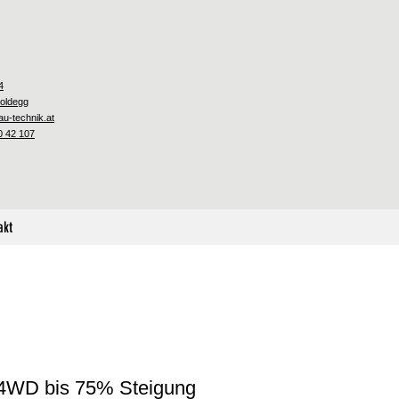
4
oldegg
u-technik.at
0 42 107
akt
4WD bis 75% Steigung