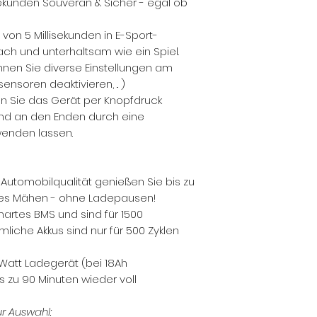
ekunden Souverän & Sicher - egal ob
 von 5 Millisekunden in E-Sport-
ach und unterhaltsam wie ein Spiel.
nen Sie diverse Einstellungen am
ensoren deaktivieren, .. )
en Sie das Gerät per Knopfdruck
nd an den Enden durch eine
enden lassen.
 Automobilqualität genießen Sie bis zu
es Mähen - ohne Ladepausen!
martes BMS und sind für 1500
liche Akkus sind nur für 500 Zyklen
att Ladegerät (bei 18Ah
is zu 90 Minuten wieder voll
r Auswahl: