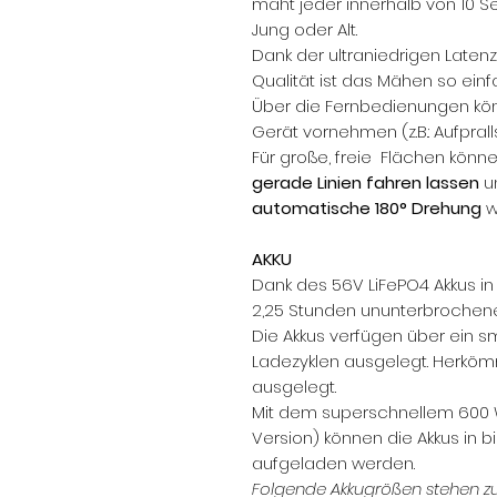
mäht jeder innerhalb von 10 S
Jung oder Alt.
Dank der ultraniedrigen Latenz
Qualität ist das Mähen so einf
Über die Fernbedienungen kön
Gerät vornehmen (z.B.: Aufpralls
Für große, freie Flächen könn
gerade Linien fahren lassen
u
automatische 180° Drehung
w
AKKU
Dank des 56V LiFePO4 Akkus in
2,25 Stunden ununterbrochen
Die Akkus verfügen über ein s
Ladezyklen ausgelegt. Herkömm
ausgelegt.
Mit dem superschnellem 600 W
Version) können die Akkus in b
aufgeladen werden.
Folgende Akkugrößen stehen zu