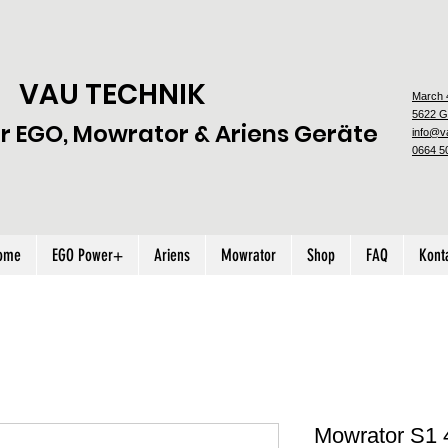
VAU TECHNIK
March 
5622 G
ür EGO, Mowrator & Ariens Geräte
info@va
0664 5
ome
EGO Power+
Ariens
Mowrator
Shop
FAQ
Kont
Mowrator S1 