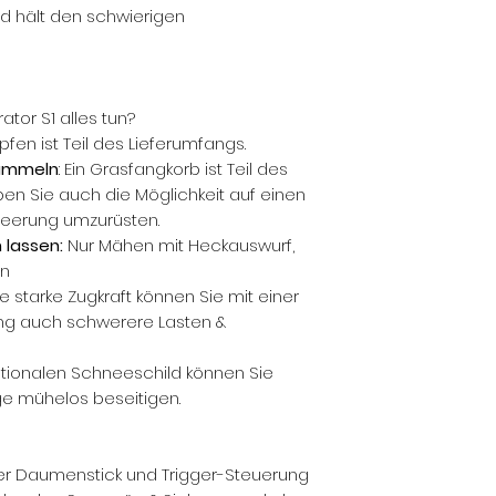
Softwareupdat
 hält den schwierigen
Garantie: Gerät
oder 2000 Betri
tor S1 alles tun?
pfen ist Teil des Lieferumfangs.
sammeln
: Ein Grasfangkorb ist Teil des
ben Sie auch die Möglichkeit auf einen
leerung umzurüsten.
 lassen:
Nur Mähen mit Heckauswurf,
ln
ie starke Zugkraft können Sie mit einer
ng auch schwerere Lasten &
ptionalen Schneeschild können Sie
e mühelos beseitigen.
er Daumenstick und Trigger-Steuerung