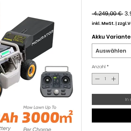
St
 4.249,00 € 
3.
inkl. MwSt.
|
zzgl.
Akku Variante
Auswählen
Anzahl
*
In