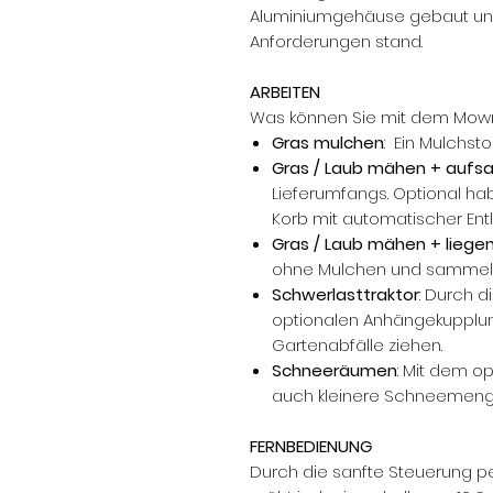
Aluminiumgehäuse gebaut und
Anforderungen stand.
ARBEITEN
Was können Sie mit dem Mowra
Gras mulchen
: Ein Mulchsto
Gras / Laub mähen + auf
Lieferumfangs. Optional ha
Korb mit automatischer Ent
Gras / Laub mähen + liegen
ohne Mulchen und samme
Schwerlasttraktor
: Durch d
optionalen Anhängekupplu
Gartenabfälle ziehen.
Schneeräumen
: Mit dem o
auch kleinere Schneemeng
FERNBEDIENUNG
Durch die sanfte Steuerung p